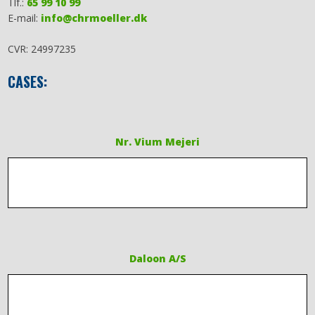
Tlf.:
65 99 10 99
E-mail:
info@chrmoeller.dk
CVR: 24997235
CASES:
​​Nr. Vium Mejeri
Daloon A/S