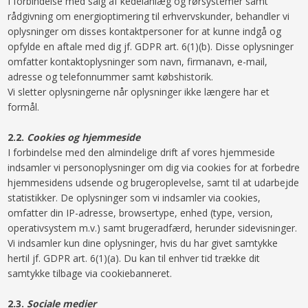
I forbindelse med salg af kedelanlæg og rørsystemer samt
rådgivning om energioptimering til erhvervskunder, behandler vi
oplysninger om disses kontaktpersoner for at kunne indgå og
opfylde en aftale med dig jf. GDPR art. 6(1)(b). Disse oplysninger
omfatter kontaktoplysninger som navn, firmanavn, e-mail,
adresse og telefonnummer samt købshistorik.
Vi sletter oplysningerne når oplysninger ikke længere har et
formål.
​2.2.​
Cookies og hjemmeside
I forbindelse med den almindelige drift af vores hjemmeside
indsamler vi personoplysninger om dig via cookies for at forbedre
hjemmesidens udsende og brugeroplevelse, samt til at udarbejde
statistikker. De oplysninger som vi indsamler via cookies,
omfatter din IP-adresse, browsertype, enhed (type, version,
operativsystem m.v.) samt brugeradfærd, herunder sidevisninger.
Vi indsamler kun dine oplysninger, hvis du har givet samtykke
hertil jf. GDPR art. 6(1)(a). Du kan til enhver tid trække dit
samtykke tilbage via cookiebanneret.
​2.3.​
Sociale medier