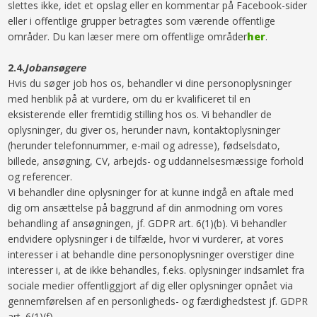
slettes ikke, idet et opslag eller en kommentar på Facebook-sider
eller i offentlige grupper betragtes som værende offentlige
områder. Du kan læser mere om offentlige områder
her
.
​2.4.​
Jobansøgere
Hvis du søger job hos os, behandler vi dine personoplysninger
med henblik på at vurdere, om du er kvalificeret til en
eksisterende eller fremtidig stilling hos os. Vi behandler de
oplysninger, du giver os, herunder navn, kontaktoplysninger
(herunder telefonnummer, e-mail og adresse), fødselsdato,
billede, ansøgning, CV, arbejds- og uddannelsesmæssige forhold
og referencer.
Vi behandler dine oplysninger for at kunne indgå en aftale med
dig om ansættelse på baggrund af din anmodning om vores
behandling af ansøgningen, jf. GDPR art. 6(1)(b). Vi behandler
endvidere oplysninger i de tilfælde, hvor vi vurderer, at vores
interesser i at behandle dine personoplysninger overstiger dine
interesser i, at de ikke behandles, f.eks. oplysninger indsamlet fra
sociale medier offentliggjort af dig eller oplysninger opnået via
gennemførelsen af en personligheds- og færdighedstest jf. GDPR
art. 6(1)(f).