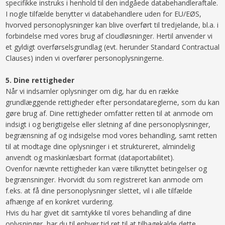
specifikke instruks i henhold til den indgåede databehandleraftale.
I nogle tilfælde benytter vi databehandlere uden for EU/EØS,
hvorved personoplysninger kan blive overført til tredjelande, bl.a. i
forbindelse med vores brug af cloudløsninger. Hertil anvender vi
et gyldigt overførselsgrundlag (evt. herunder Standard Contractual
Clauses) inden vi overfører personoplysningerne.
5.​ Dine rettigheder
Når vi indsamler oplysninger om dig, har du en række
grundlæggende rettigheder efter persondatareglerne, som du kan
gøre brug af. Dine rettigheder omfatter retten til at anmode om
indsigt i og berigtigelse eller sletning af dine personoplysninger,
begrænsning af og indsigelse mod vores behandling, samt retten
til at modtage dine oplysninger i et struktureret, almindelig
anvendt og maskinlæsbart format (dataportabilitet).
Ovenfor nævnte rettigheder kan være tilknyttet betingelser og
begrænsninger. Hvorvidt du som registreret kan anmode om
f.eks. at få dine personoplysninger slettet, vil i alle tilfælde
afhænge af en konkret vurdering.
Hvis du har givet dit samtykke til vores behandling af dine
oplysninger, har du til enhver tid ret til at tilbagekalde dette