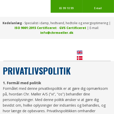
65 99 10 99
E-mail
Kedelanlæg
- Specialist i damp, hedtvand, hedtolie og energioptimering |
ISO 9001:2015 Certificeret
-
​GVS Certificeret
| E-mail: ​
info@chrmoeller.dk
​ ​
PRIVATLIVSPOLITIK
​1.​ Formål med politik
Formålet med denne privatlivspolitik er at gøre dig opmærksom
på, hvordan Chr. Møller A/S (”vi”, ”os”) behandler dine
personoplysninger. Med denne politik ønsker vi at gøre dig
bevidst om, hvilke oplysninger der indsamles og behandles, og
hvor længe de opbevares. Privatlivspolitikken omhandler