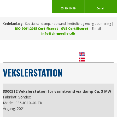
65 99 10 99
E-mail
Kedelanlæg
- Specialist i damp, hedtvand, hedtolie og energioptimering |
ISO 9001:2015 Certificeret
-
​GVS Certificeret
| E-mail: ​
info@chrmoeller.dk
​ ​
VEKSLERSTATION
3300512
Vekslerstation for varmtvand via damp Ca. 3 MW
Fabrikat: Sondex
Model: S36-IG10-40-TK
Årgang: 2021