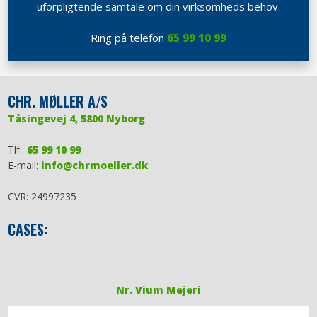
uforpligtende samtale om din virksomheds behov.
Ring på telefon
65 99 10 99
​CHR. MØLLER A/S
Tåsingevej 4, 5800 Nyborg
Tlf.:
65 99 10 99
E-mail:
info@chrmoeller.dk
CVR: 24997235
CASES:
​​Nr. Vium Mejeri